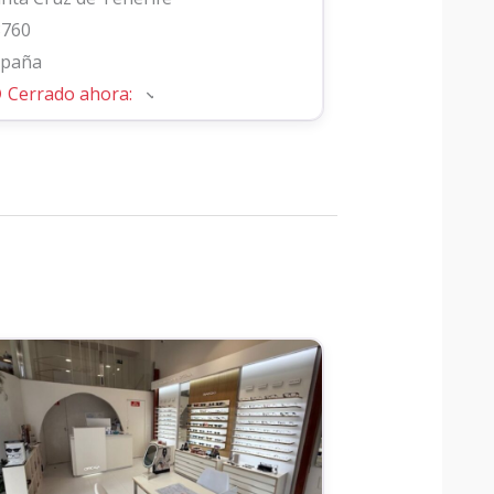
8760
spaña
Cerrado ahora
: