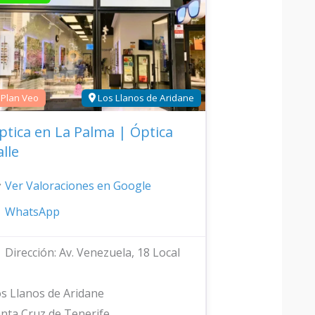
Plan Veo
Los Llanos de Aridane
ptica en La Palma | Óptica
alle
Ver Valoraciones en Google
WhatsApp
Dirección:
Av. Venezuela, 18 Local
s Llanos de Aridane
nta Cruz de Tenerife