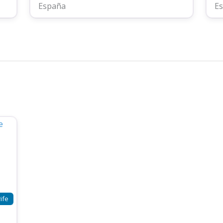
España
E
ife