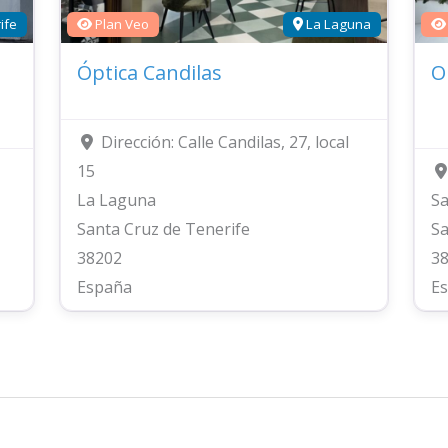
ife
Plan Veo
La Laguna
Óptica Candilas
O
Dirección:
Calle Candilas, 27, local
15
La Laguna
Sa
Santa Cruz de Tenerife
Sa
38202
3
España
E