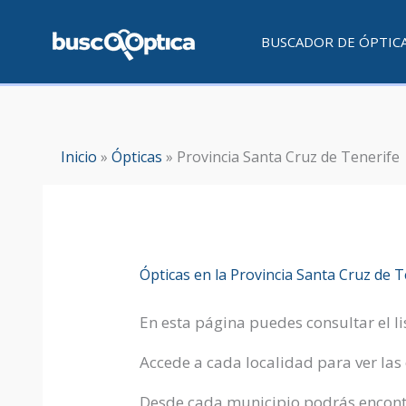
Ir
al
BUSCADOR DE ÓPTIC
contenido
Inicio
»
Ópticas
»
Provincia Santa Cruz de Tenerife
Ópticas en la Provincia Santa Cruz de T
En esta página puedes consultar el l
Accede a cada localidad para ver las
Desde cada municipio podrás encontra