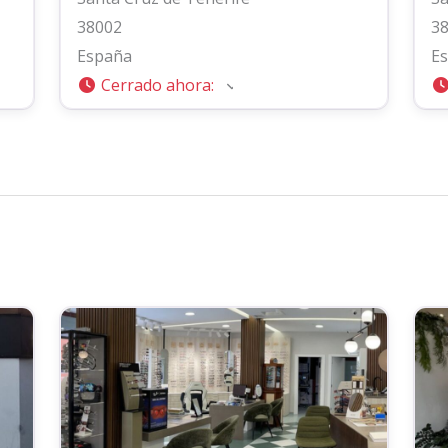
38002
3
España
E
Cerrado ahora
: