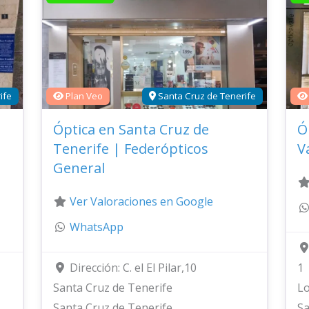
ife
Plan Veo
Santa Cruz de Tenerife
Óptica en Santa Cruz de
Ó
Tenerife | Federópticos
V
General
Ver Valoraciones en Google
WhatsApp
Dirección:
C. el El Pilar,10
1
Santa Cruz de Tenerife
Lo
Santa Cruz de Tenerife
Sa