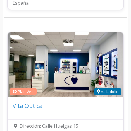
España
Plan Veo
Valladolid
Vita Óptica
Dirección:
Calle Huelgas 15