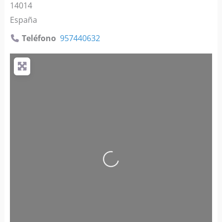
14014
España
Teléfono
957440632
Cargando…