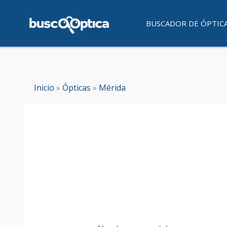
Ir
al
BUSCADOR DE ÓPTIC
contenido
Inicio
»
Ópticas
»
Mérida