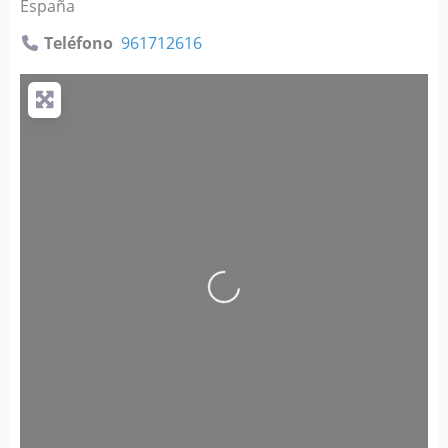
España
Teléfono
961712616
Cargando…