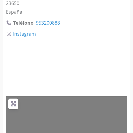
23650
España
Teléfono
953200888
Instagram
Página Web
Ver Valoraciones en Google
WhatsApp