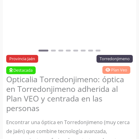
Anterior
Siguie
Provincia Jaén
Torredonjimeno
Plan Veo
Destacada
Opticalia Torredonjimeno: óptica
en Torredonjimeno adherida al
Plan VEO y centrada en las
personas
Encontrar una óptica en Torredonjimeno (muy cerca
de Jaén) que combine tecnología avanzada,